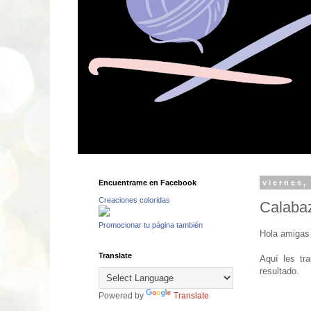
Encuentrame en Facebook
viernes,
Creaciones coloridas
Calabaz
Promocionar tu página también
Hola amigas
Translate
Aquí les tr
resultado.
Powered by
Translate