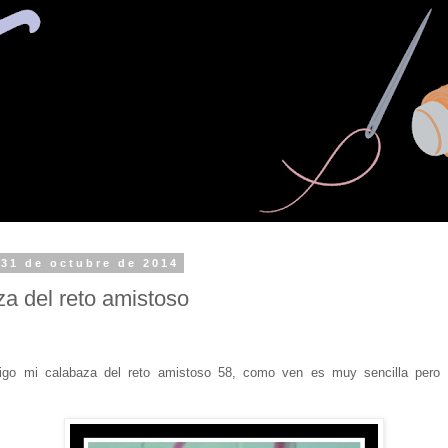
 31 de octubre de 2014
a del reto amistoso
aigo mi calabaza del reto amistoso 58, como ven es muy sencilla pero