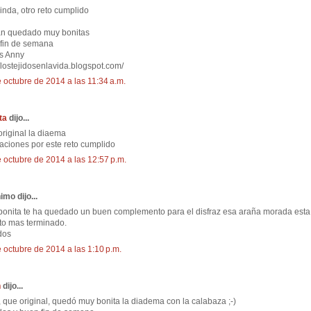
inda, otro reto cumplido
an quedado muy bonitas
 fin de semana
s Anny
//lostejidosenlavida.blogspot.com/
 octubre de 2014 a las 11:34 a.m.
ta
dijo...
riginal la diaema
itaciones por este reto cumplido
 octubre de 2014 a las 12:57 p.m.
mo dijo...
onita te ha quedado un buen complemento para el disfraz esa araña morada esta 
to mas terminado.
dos
 octubre de 2014 a las 1:10 p.m.
n
dijo...
 que original, quedó muy bonita la diadema con la calabaza ;-)