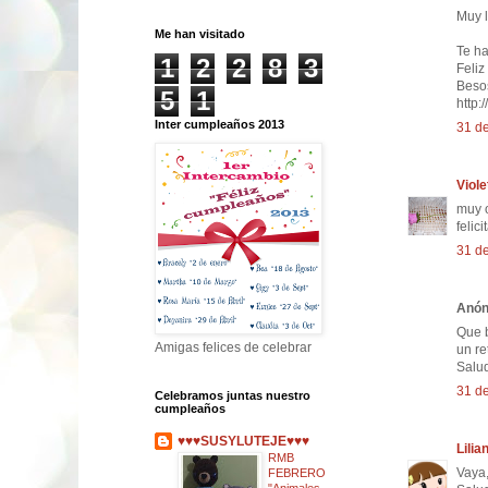
Muy l
Me han visitado
Te h
1
2
2
8
3
Feliz
Beso
5
1
http:
Inter cumpleaños 2013
31 de
Viole
muy o
felic
31 de
Anóni
Que b
Amigas felices de celebrar
un re
Salu
31 de
Celebramos juntas nuestro
cumpleaños
♥♥♥SUSYLUTEJE♥♥♥
Lilia
RMB
Vaya,
FEBRERO
"Animales