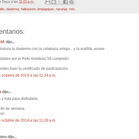
de
Deya
a las
11:01 a.m.
illo
,
diadema
,
halloween
,
limpiapipas
,
naranja
,
reto
ntarios:
 HA
dijo...
indura la diadema con la calabaza amiga... y la arañita, woww
idades por el Reto Amistoso 58 cumplido!
vides traer tu certificado de participación.
 octubre de 2014 a las 11:24 a.m.
a
dijo...
 y lista para disfrutarla
 fin de semana
os!
 octubre de 2014 a las 11:28 a.m.
mo dijo...