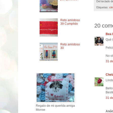
Del teclado 
Etiquetas:
cint
Reto amistoso
39 Cumplido
20 come
Bea
Qué l
Reto amistoso
Felic
30
No ol
31 de
Chel
Linda
Bello
Besit
31 de
Regalo de mi querida amiga
Monse
Anóni